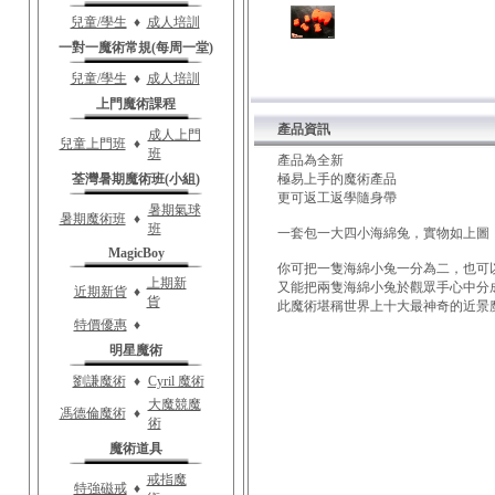
兒童/學生
♦
成人培訓
一對一魔術常規(每周一堂)
兒童/學生
♦
成人培訓
上門魔術課程
產品資訊
成人上門
兒童上門班
♦
班
產品為全新
荃灣暑期魔術班(小組)
極易上手的魔術產品
更可返工返學隨身帶
暑期氣球
暑期魔術班
♦
班
一套包一大四小海綿兔，實物如上圖
MagicBoy
你可把一隻海綿小兔一分為二，也可
上期新
又能把兩隻海綿小兔於觀眾手心中分
近期新貨
♦
貨
此魔術堪稱世界上十大最神奇的近景
特價優惠
♦
明星魔術
劉謙魔術
♦
Cyril 魔術
大魔競魔
馮德倫魔術
♦
術
魔術道具
戒指魔
特強磁戒
♦