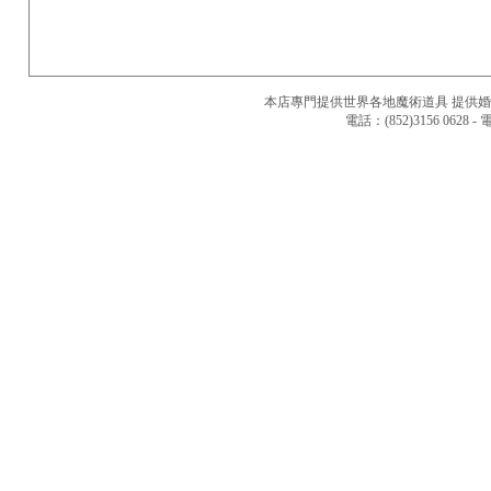
本店專門提供世界各地魔術道具 提供婚宴魔
電話：(852)3156 0628 - 